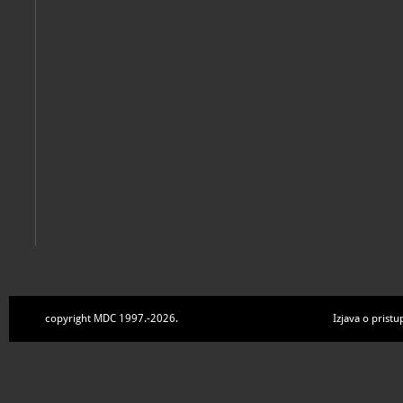
Franjo Mihočka: Hod za svjetlom : Muzej grada Đurđevca, 5.4. 
Đurđevac, Muzej grada Đurđevca, 2024
copyright MDC 1997.-2026.
Izjava o pristu