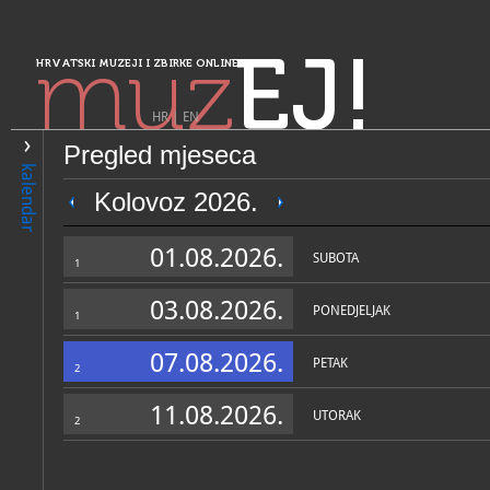
muz
EJ!
HRVATSKI MUZEJI I ZBIRKE ONLINE
HR
|
EN
Pregled mjeseca
PRETRAŽIVANJE
kalendar
Sjeverozapadna Hrvatska
Kolovoz 2026.
Muzej Grada Đurđevca
01.08.2026.
SUBOTA
1
03.08.2026.
PONEDJELJAK
1
07.08.2026.
PETAK
2
11.08.2026.
UTORAK
2
OPĆI PODACI
STRUČNI 