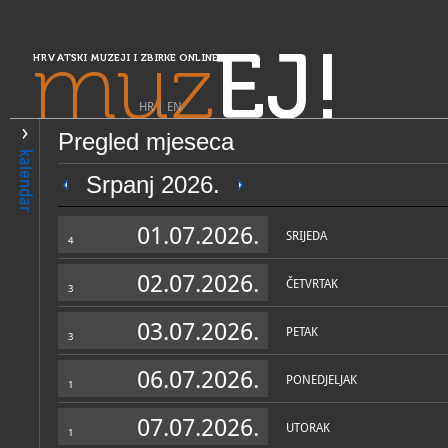
muz
EJ!
HRVATSKI MUZEJI I ZBIRKE ONLINE
HR
|
EN
Pregled mjeseca
PRETRAŽIVANJE
kalendar
Središnja Hrvatska
Srpanj 2026.
Muzej Grada Crikvenice
01.07.2026.
SRIJEDA
4
02.07.2026.
ČETVRTAK
3
03.07.2026.
PETAK
3
06.07.2026.
PONEDJELJAK
1
OPĆI PODACI
STRUČNI 
07.07.2026.
UTORAK
1