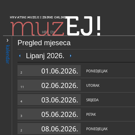
muz
EJ!
HRVATSKI MUZEJI I ZBIRKE ONLINE
HR
|
EN
Pregled mjeseca
PRETRAŽIVANJE
kalendar
Sjeverozapadna Hrvatska
Lipanj 2026.
Muzej grada Koprivnice
01.06.2026.
PONEDJELJAK
2
02.06.2026.
UTORAK
11
03.06.2026.
SRIJEDA
4
05.06.2026.
PETAK
3
OPĆI PODACI
STRUČNI 
08.06.2026.
PONEDJELJAK
2