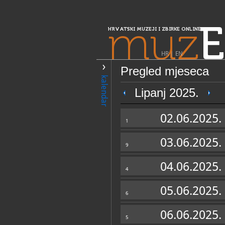
muz
E
HRVATSKI MUZEJI I ZBIRKE ONLINE
HR
|
EN
Pregled mjeseca
PRETRAŽIVANJE
kalendar
Središnja Hrvatska
Lipanj 2025.
Muzej grada Rij
02.06.2025.
1
03.06.2025.
9
04.06.2025.
4
05.06.2025.
6
OPĆI PODACI
06.06.2025.
5