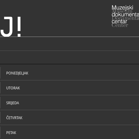
J!
eke
ADRESA
Kockica, Tr
Rijeka
PONEDJELJAK
Primorsko-
ADRESA
- Palača Še
UTORAK
Rijeka
RADNO VRIJE
Muzej Grada
Riccarda Zan
SRIJEDA
utorak – pet
subota: 10 -
ČETVRTAK
Palača šeće
STRUČNI DJELATNICI
STRUČN
utorak - ned
PETAK
„Riječki tor
željezničko 