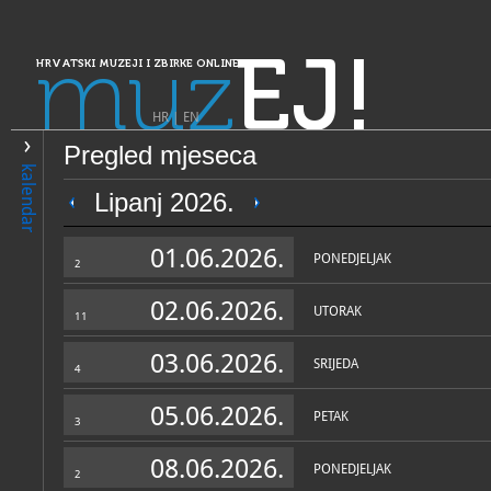
muz
EJ!
HRVATSKI MUZEJI I ZBIRKE ONLINE
HR
|
EN
Pregled mjeseca
PRETRAŽIVANJE
kalendar
Dalmacija
Lipanj 2026.
Muzej grada Splita
01.06.2026.
PONEDJELJAK
2
02.06.2026.
UTORAK
11
03.06.2026.
SRIJEDA
4
05.06.2026.
PETAK
3
OPĆI PODACI
STRUČNI 
08.06.2026.
PONEDJELJAK
2