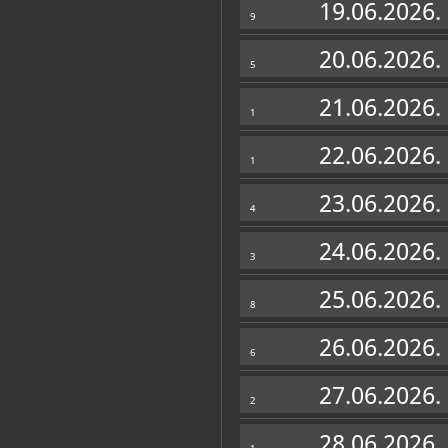
19.06.2026.
9
20.06.2026.
5
ETNOGRAFSKI ODJEL
21.06.2026.
1
22.06.2026.
1
GALERIJSKI ODJEL
23.06.2026.
4
24.06.2026.
3
Muzej u fondovima MDC-a
25.06.2026.
Katalog knjižnice
(46)
8
Koncani-Uhač, Ida; Bojić, Biljana [urednik]; U
26.06.2026.
Brod Zambratija - najstariji šiva
6
Umag, Muzej grada Umaga - Museo civi
27.06.2026.
2
Bojić, Biljana; Crnobori, Barbara
S okusom mora: Umag = Umago
KULTURNO-POVIJESNI ODJEL
28.06.2026.