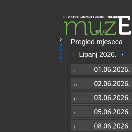
muz
E
HRVATSKI MUZEJI I ZBIRKE ONLINE
HR
|
EN
Pregled mjeseca
PRETRAŽIVANJE
kalendar
Istra, Kvarner, Gorski kotar i Lika
Lipanj 2026.
Muzej grada Um
01.06.2026.
Umago
2
02.06.2026.
11
03.06.2026.
4
05.06.2026.
3
OPĆI PODACI
08.06.2026.
2