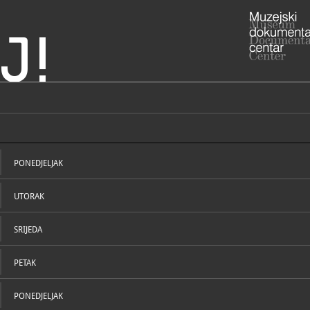
J!
aga - Museo civico di
ADRESA
Trg sv. Ma
Istarska žu
PONEDJELJAK
ADRESA
- E. Miloša
RADNO VRIJE
UTORAK
Radno vrije
periodu god
radno vrije
listopada
SRIJEDA
utorak - pe
subota 10-1
nedjelja 10
PETAK
ponedjeljk
STRUČNI DJELATNICI
STRUČN
052/7
T
052/7
F
PONEDJELJAK
muzej.
E
umagmuzej