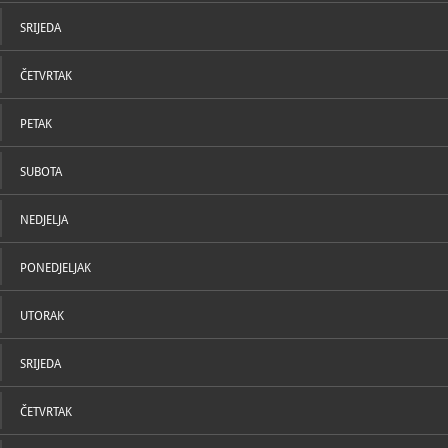
U katal
https
W
grada-uma
SRIJEDA
ČETVRTAK
PETAK
SUBOTA
NEDJELJA
PONEDJELJAK
UTORAK
SRIJEDA
ČETVRTAK