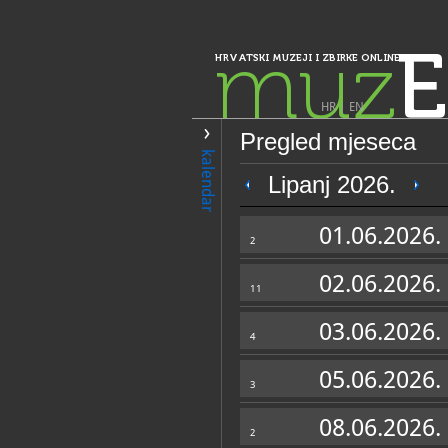
muz
E
HRVATSKI MUZEJI I ZBIRKE ONLINE
HR
|
EN
Pregled mjeseca
PRETRAŽIVANJE
kalendar
Istra, Kvarner, Gorski kotar i Lika
Lipanj 2026.
Muzej grada Um
01.06.2026.
Umago
2
02.06.2026.
11
03.06.2026.
4
05.06.2026.
3
OPĆI PODACI
08.06.2026.
2