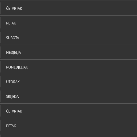
4851-364
01/48
F
ČETVRTAK
U katal
mgz@m
E
https
W
PETAK
SUBOTA
NEDJELJA
PONEDJELJAK
UTORAK
SRIJEDA
ČETVRTAK
PETAK