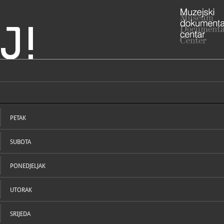
J!
greba
ADRESA
Opatička 2
Grad Zagre
PETAK
RADNO VRIJE
Muzej grada
Opatička 2
rog Zagreba i otkrijte kakve tajne skriva mračna prošlost glavnog grada
SUBOTA
utorak - su
nedjelja: 10
ponedjeljk
praznikom 
PONEDJELJAK
Memorijalni
1991./1995
UTORAK
Petrićeva 4
utorak, četv
STRUČNI DJELATNICI
STRUČN
SRIJEDA
01/485
T