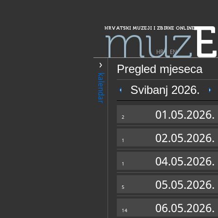
muz
E
HRVATSKI MUZEJI I ZBIRKE ONLINE
HR
|
EN
Pregled mjeseca
PRETRAŽIVANJE
kalendar
Grad Zagreb
Svibanj 2026.
Muzej grada Za
01.05.2026.
2
02.05.2026.
Krenite u istraživanje povijesti i ljepota sta
1
Hrvatske.
04.05.2026.
1
05.05.2026.
5
OPĆI PODACI
06.05.2026.
14