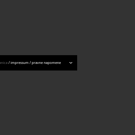
anica
/
impressum
/
pravne napomene