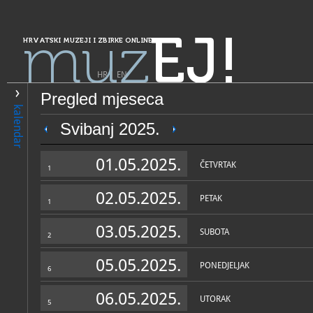
muz
EJ!
HRVATSKI MUZEJI I ZBIRKE ONLINE
HR
|
EN
Pregled mjeseca
PRETRAŽIVANJE
kalendar
Grad Zagreb
Svibanj 2025.
Muzej grada Zagreba - Memo
01.05.2025.
prostor Bele i Miroslava Krl
ČETVRTAK
1
02.05.2025.
PETAK
1
03.05.2025.
SUBOTA
2
05.05.2025.
PONEDJELJAK
6
OPĆI PODACI
STRUČNI 
06.05.2025.
UTORAK
5