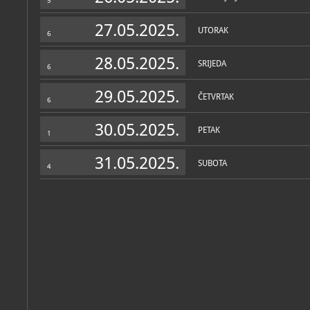
5
uloge.
U trideset godina stanova
napisao niz rasprava i es
27.05.2025.
UTORAK
roman
Zastave
(1962.) i s
6
(1970.). Od 1977. g. Krlež
28.05.2025.
SRIJEDA
Bela Krleža (1896. - 1981.
6
škole, paralelno s učitelj
glumu. Glumila je u zag
29.05.2025.
narodnom kazalištu od 19
ČETVRTAK
6
Najveće uspjehe postigla
supruga: kao barunica Cast
nastupala je od praizvedb
30.05.2025.
PETAK
postave 1963. g., kao La
1
(
U agoniji
), Melita i Klara (
31.05.2025.
SUBOTA
4