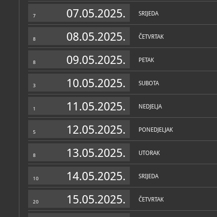
Muzej
07.05.2025.
SRIJEDA
7
O MUZEJU
Dom Miroslava Krleže obu
08.05.2025.
ČETVRTAK
Miroslava Krleže: stilski n
8
predmete umjetničkog obr
knjiga i časopisa te ostal
09.05.2025.
Miroslav i Bela Krleža živj
PETAK
8
Zbirka je otvorena za javn
10.05.2025.
Bela i Miroslav Krleža živj
SUBOTA
3
sagrađene 1928./29. g. p
prema nacrtima arhitekta
11.05.2025.
U prostoru stana izdvajaj
NEDJELJA
1
salon (tzv. Žuti salon), Be
radna soba i Krležina spa
namještajem, predmetima
12.05.2025.
PONEDJELJAK
vlasnika. Namjena prostor
5
bidermajerskoga i klasici
kolekcija posuđa, umjetni
13.05.2025.
knjige, darovi poznatih gos
UTORAK
8
način života, status i uku
Zbirke
14.05.2025.
Belin mali salon bio je "j
SRIJEDA
10
OSTALE ZBIRKE
MUZEJSKE ZBIRKE
prostor okupljanja prep
Memorijalni prostor 
osobe, dok je njezina spa
voditelj: Vesna Vuke
se izdvaja kutak za toaletu
15.05.2025.
ČETVRTAK
memorijalna, ambij
20
Krležina radna soba najveći