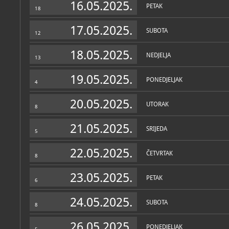
relativno miran dio stana
16.05.2025.
PETAK
mogućnošću izlaska na ba
18
mjesto. Uzduž zidova post
među kojima su i rijetka bi
17.05.2025.
veliki radni stol s neore
SUBOTA
12
rječnicima, gramatikama i
garnitura za primanje gosti
18.05.2025.
NEDJELJA
13
U stanu su brojne umjetnin
I. Lacković-Croata, M. Berb
Dujšin-Ribar, J. Miše, A. 
19.05.2025.
PONEDJELJAK
i portreti Bele i Miroslava 
4
Poprsje crnkinje s uzdig
20.05.2025.
UTORAK
Nigerije Titov je dar Beli.
8
Ugrađeni drveni ormari u
vitrine putem kojih se može
21.05.2025.
život Miroslava i Bele Krl
SRIJEDA
5
dokumenti, odlikovanja, pi
U kuhinji su sačuvani elem
22.05.2025.
smješteno računalo na ko
ČETVRTAK
8
podaci o bračnom paru Kr
23.05.2025.
Miroslav Krleža (1893. - 1
PETAK
6
hrvatskih pisaca 20. st., 
drama, pjesama, novela i p
memoarske proze te uteme
24.05.2025.
SUBOTA
1950. g. Krleža je bio na 
8
koji danas nosi njegovo i
dramama njegova supruga
26.05.2025.
1919. i proveo 62 godine) 
PONEDJELJAK