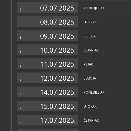
Muzej
07.07.2025.
PONEDJELJAK
2
O MUZEJU
Dom Miroslava Krleže obu
08.07.2025.
UTORAK
Miroslava Krleže: stilski n
4
predmete umjetničkog obr
knjiga i časopisa te ostal
09.07.2025.
Miroslav i Bela Krleža živj
SRIJEDA
5
Zbirka je otvorena za javn
10.07.2025.
Bela i Miroslav Krleža živj
ČETVRTAK
8
sagrađene 1928./29. g. p
prema nacrtima arhitekta
11.07.2025.
U prostoru stana izdvajaj
PETAK
3
salon (tzv. Žuti salon), Be
radna soba i Krležina spa
namještajem, predmetima
12.07.2025.
SUBOTA
vlasnika. Namjena prostor
3
bidermajerskoga i klasici
kolekcija posuđa, umjetni
14.07.2025.
knjige, darovi poznatih gos
PONEDJELJAK
1
način života, status i uku
Zbirke
15.07.2025.
Belin mali salon bio je "j
UTORAK
2
OSTALE ZBIRKE
MUZEJSKE ZBIRKE
prostor okupljanja prep
Memorijalni prostor 
osobe, dok je njezina spa
voditelj: Vesna Vuke
se izdvaja kutak za toaletu
17.07.2025.
ČETVRTAK
memorijalna, ambij
3
Krležina radna soba najveći