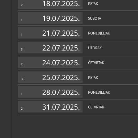
relativno miran dio stana
18.07.2025.
PETAK
mogućnošću izlaska na ba
2
mjesto. Uzduž zidova post
među kojima su i rijetka bi
19.07.2025.
veliki radni stol s neore
SUBOTA
1
rječnicima, gramatikama i
garnitura za primanje gosti
21.07.2025.
PONEDJELJAK
1
U stanu su brojne umjetnin
I. Lacković-Croata, M. Berb
Dujšin-Ribar, J. Miše, A. 
22.07.2025.
UTORAK
i portreti Bele i Miroslava 
3
Poprsje crnkinje s uzdig
24.07.2025.
ČETVRTAK
Nigerije Titov je dar Beli.
2
Ugrađeni drveni ormari u
vitrine putem kojih se može
25.07.2025.
život Miroslava i Bele Krl
PETAK
3
dokumenti, odlikovanja, pi
U kuhinji su sačuvani elem
28.07.2025.
smješteno računalo na ko
PONEDJELJAK
1
podaci o bračnom paru Kr
31.07.2025.
Miroslav Krleža (1893. - 1
ČETVRTAK
2
hrvatskih pisaca 20. st., 
drama, pjesama, novela i p
memoarske proze te uteme
1950. g. Krleža je bio na 
koji danas nosi njegovo i
dramama njegova supruga
1919. i proveo 62 godine) 