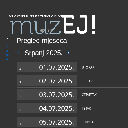
muz
EJ!
HRVATSKI MUZEJI I ZBIRKE ONLINE
HR
|
EN
Pregled mjeseca
PRETRAŽIVANJE
kalendar
Grad Zagreb
Srpanj 2025.
Muzej grada Zagreba - Memo
01.07.2025.
prostor Bele i Miroslava Krl
UTORAK
2
02.07.2025.
SRIJEDA
2
03.07.2025.
ČETVRTAK
5
04.07.2025.
PETAK
5
OPĆI PODACI
STRUČNI 
05.07.2025.
SUBOTA
1