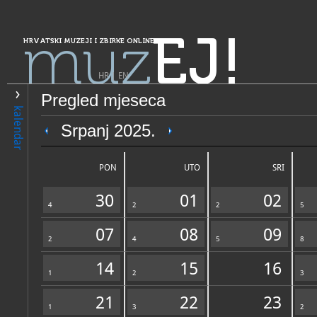
muz
EJ!
HRVATSKI MUZEJI I ZBIRKE ONLINE
HR
|
EN
Pregled mjeseca
PRETRAŽIVANJE
kalendar
Grad Zagreb
Srpanj 2025.
Muzej grada Zagreba - Memo
prostor Bele i Miroslava Krl
PON
UTO
SRI
30
01
02
4
2
2
5
07
08
09
2
4
5
8
14
15
16
1
OPĆI PODACI
2
STRUČNI 
3
21
22
23
1
3
2