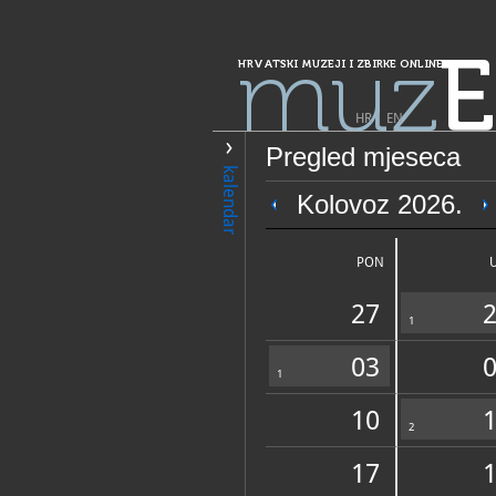
muz
E
HRVATSKI MUZEJI I ZBIRKE ONLINE
HR
|
EN
Pregled mjeseca
PRETRAŽIVANJE
kalendar
Grad Zagreb
Kolovoz 2026.
Muzej grada Zag
prostor Bele i M
PON
27
1
03
1
10
OPĆI PODACI
2
17