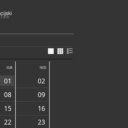
zd 23, 10000 Zagreb
b
SUB
NED
ME
O ZATVORENO ZBOG OŠTEĆENJA
NIH POTRESOM
01
02
4-922 (01/4851-363 - Muzej
eba)
08
09
gz.hr
://mgz.hr/hr/zbirke/memorijalni-
.
15
16
E SLUŽBE I USLUGE
22
23