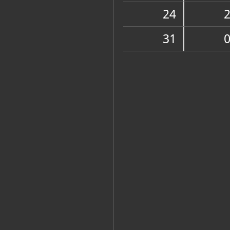
Muzej
24
31
Zbirke
OSTALE ZBIRKE