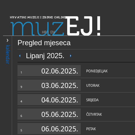
muz
EJ!
HRVATSKI MUZEJI I ZBIRKE ONLINE
HR
|
EN
Pregled mjeseca
PRETRAŽIVANJE
kalendar
Dalmacija
Lipanj 2025.
Muzej hrvatskih arheološki
02.06.2025.
PONEDJELJAK
1
03.06.2025.
UTORAK
9
04.06.2025.
SRIJEDA
4
05.06.2025.
ČETVRTAK
6
OPĆI PODACI
STRUČNI 
06.06.2025.
PETAK
5