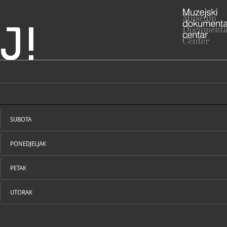
J!
Hrvatska
enaj"
ADRESA
Dravska 40 
Gola
SUBOTA
Koprivničko
ADRESA
- , Petra P
PONEDJELJAK
48331 Gola
RADNO VRIJE
uz najavu 
098/97
PETAK
T
(Petra)
petra
E
W
UTORAK
STRUČNI DJELATNICI
STRUČN
https://gale