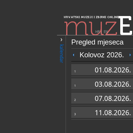
muz
E
HRVATSKI MUZEJI I ZBIRKE ONLINE
HR
|
EN
Pregled mjeseca
PRETRAŽIVANJE
kalendar
Sjeverozapadna 
Kolovoz 2026.
Muzej "Ivan Več
01.08.2026.
1
03.08.2026.
1
07.08.2026.
2
11.08.2026.
3
OPĆI PODACI