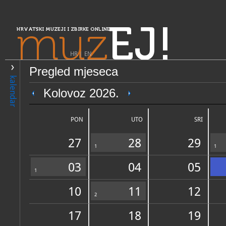
muz
EJ!
HRVATSKI MUZEJI I ZBIRKE ONLINE
HR
|
EN
Pregled mjeseca
PRETRAŽIVANJE
kalendar
Središnja Hrvatska
Kolovoz 2026.
Muzej Ivanić-Grada
PON
UTO
SRI
27
28
29
1
1
03
04
05
1
10
11
12
OPĆI PODACI
2
STRUČNI 
17
18
19