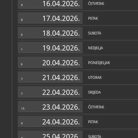
gradimo, korak po korak, 
16.04.2026.
Etnografska zbirka
;
ČETVRTAK
budućnosti.
9
etnografska
Kulturno-povijesna 
17.04.2026.
PETAK
povijesna, kulturno
8
Zbirka fotografija i 
18.04.2026.
fotografska
SUBOTA
6
Zbirka likovnih umj
umjetnička, skulptur
19.04.2026.
NEDJELJA
1
20.04.2026.
PONEDJELJAK
6
21.04.2026.
UTORAK
7
Muzej u fondovima MDC-a
22.04.2026.
Katalog knjižnice
(35)
SRIJEDA
7
Škrgulja, Rosana
23.04.2026.
Ivan Hus: graditelj violina : Muzej Ivanić-Grada, 5. rujan - 5. l
ČETVRTAK
15
Ivanić-Grad, Muzej Ivanić-Grada, 2023
24.04.2026.
PETAK
9
Ivanićke uspomene - Đuro Stjepan Deželić
Ivanić-Grad, Muzej Ivanić-Grada, 2023
25.04.2026.
SUBOTA