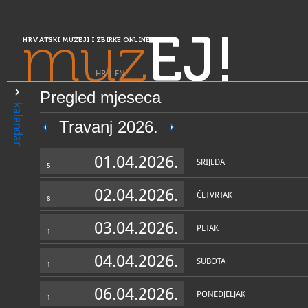
muz
EJ!
HRVATSKI MUZEJI I ZBIRKE ONLINE
HR
|
EN
Pregled mjeseca
PRETRAŽIVANJE
kalendar
Središnja Hrvatska
Travanj 2026.
Muzej Ivanić-Grada
01.04.2026.
SRIJEDA
5
02.04.2026.
ČETVRTAK
8
03.04.2026.
PETAK
1
04.04.2026.
SUBOTA
1
OPĆI PODACI
STRUČNI 
06.04.2026.
PONEDJELJAK
1