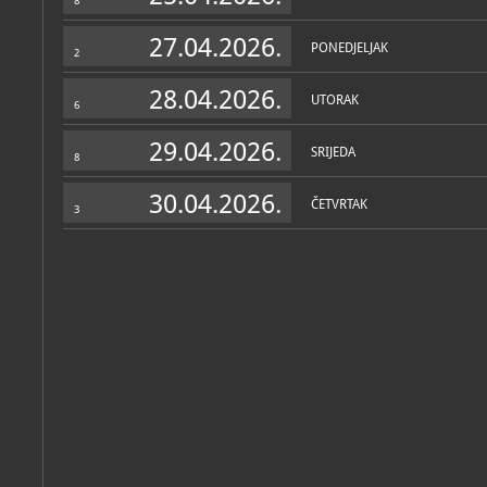
8
Grdan, Marko; Škrgulja, Rosana; Korbus, Petra
27.04.2026.
Školstvo u Ivanić-Gradu od 1750. do 1918. godine: katalog izl
PONEDJELJAK
2
Ivanić-Grad, Muzej Ivanić-Grada, 2022
28.04.2026.
UTORAK
6
29.04.2026.
SRIJEDA
8
30.04.2026.
ČETVRTAK
3