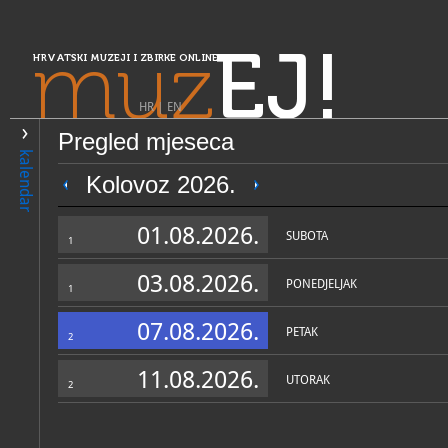
muz
EJ!
HRVATSKI MUZEJI I ZBIRKE ONLINE
HR
|
EN
Pregled mjeseca
PRETRAŽIVANJE
kalendar
Središnja Hrvatska
Kolovoz 2026.
Muzej Ivanić-Grada
01.08.2026.
SUBOTA
1
03.08.2026.
PONEDJELJAK
1
07.08.2026.
PETAK
2
11.08.2026.
UTORAK
2
OPĆI PODACI
STRUČNI 