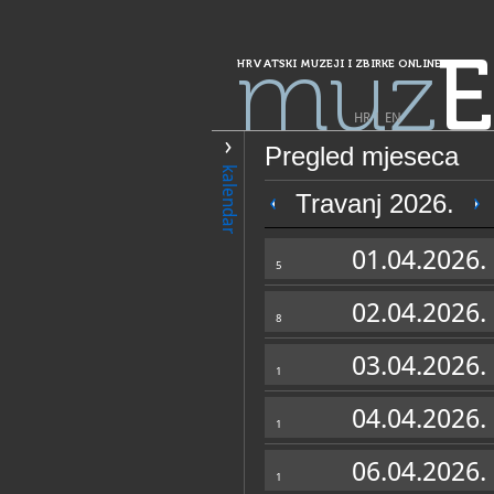
muz
E
HRVATSKI MUZEJI I ZBIRKE ONLINE
HR
|
EN
Pregled mjeseca
PRETRAŽIVANJE
kalendar
Grad Zagreb
Travanj 2026.
Muzej Klinike za
01.04.2026.
5
02.04.2026.
8
03.04.2026.
1
04.04.2026.
1
OPĆI PODACI
06.04.2026.
1