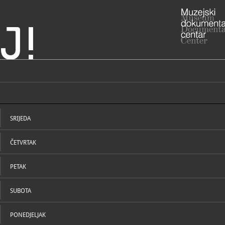
J!
 psihijatriju Vrapče
ADRESA
Bolnička ce
Grad Zagre
SRIJEDA
RADNO VRIJE
svakodnevn
01/37
T
ČETVRTAK
01/34
F
muzej@
E
http:
W
PETAK
page_id=63
SUBOTA
STRUČNI DJELATNICI
STRUČN
PONEDJELJAK