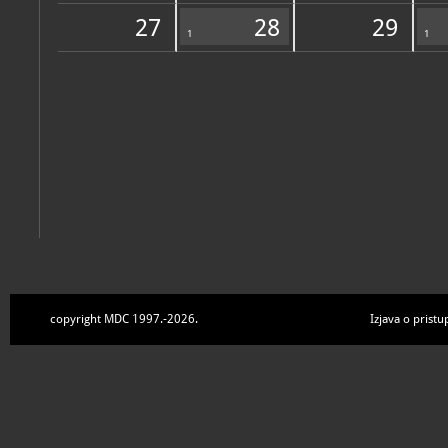
Zbirke
27
28
29
1
1
copyright MDC 1997.-2026.
Izjava o pristu