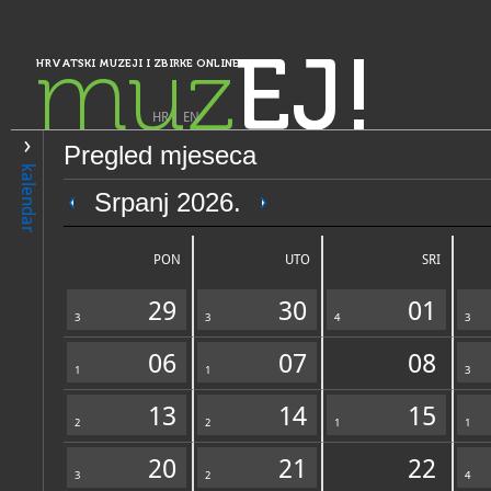
muz
EJ!
HRVATSKI MUZEJI I ZBIRKE ONLINE
HR
|
EN
Pregled mjeseca
PRETRAŽIVANJE
kalendar
Istra, Kvarner, Gorski kotar i Lika
Srpanj 2026.
Muzej Like Gospić
PON
UTO
SRI
29
30
01
3
3
4
3
06
07
08
1
1
3
13
14
15
2
OPĆI PODACI
2
1
STRUČNI 
1
20
21
22
3
2
4