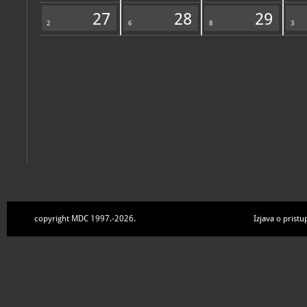
Zbirke
27
28
29
2
6
8
3
copyright MDC 1997.-2026.
Izjava o pristu