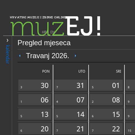
muz
EJ!
HRVATSKI MUZEJI I ZBIRKE ONLINE
HR
|
EN
Pregled mjeseca
PRETRAŽIVANJE
kalendar
Istra, Kvarner, Gorski kotar i Lika
Travanj 2026.
Muzej Like Gospić
PON
UTO
SRI
30
31
01
3
7
5
8
06
07
08
1
4
2
9
13
14
15
5
OPĆI PODACI
5
6
STRUČNI 
9
20
21
22
6
7
7
15