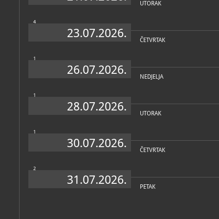
(
Miroslav Krleža
, 1973.).
UTORAK
Apstraktno slikarstvo 1960
4
Kulmer, F. Šimunović, E. Mu
23.07.2026.
reprezentativnim djelima i
stvaralačkih razdoblja.
ČETVRTAK
1
26.07.2026.
NEDJELJA
1
28.07.2026.
UTORAK
1
30.07.2026.
ČETVRTAK
2
31.07.2026.
PETAK