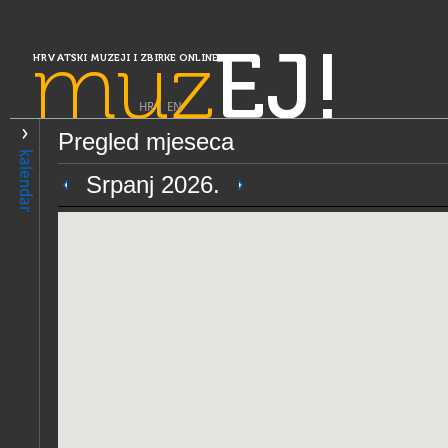
muz
EJ!
HRVATSKI MUZEJI I ZBIRKE ONLINE
HR
|
EN
Pregled mjeseca
PRETRAŽIVANJE
kalendar
Slavonija, Baranja i Srijem
Srpanj 2026.
Muzej likovnih umjetnosti
OPĆI PODACI
STRUČNI 