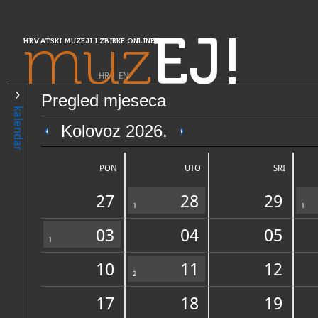
muz
EJ!
HRVATSKI MUZEJI I ZBIRKE ONLINE
HR
|
EN
Pregled mjeseca
PRETRAŽIVANJE
kalendar
Središnja Hrvatska
Kolovoz 2026.
Muzej Marton
PON
UTO
SRI
27
28
29
1
1
03
04
05
1
10
11
12
OPĆI PODACI
2
STRUČNI 
17
18
19