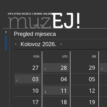
muz
EJ!
HRVATSKI MUZEJI I ZBIRKE ONLINE
HR
|
EN
Pregled mjeseca
PRETRAŽIVANJE
kalendar
Kolovoz 2026.
Muzej Međimurja Čakovec
PON
UTO
SRI
27
28
29
1
1
03
04
05
1
10
11
12
OPĆI PODACI
3
STRUČNI 
17
18
19