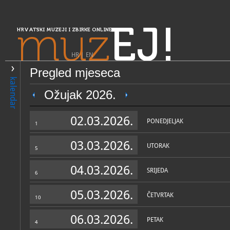
muz
EJ!
HRVATSKI MUZEJI I ZBIRKE ONLINE
HR
|
EN
Pregled mjeseca
PRETRAŽIVANJE
kalendar
Središnja Hrvatska
Ožujak 2026.
Muzej moderne i suvremene
02.03.2026.
PONEDJELJAK
1
03.03.2026.
UTORAK
5
04.03.2026.
SRIJEDA
6
05.03.2026.
ČETVRTAK
10
OPĆI PODACI
STRUČNI 
06.03.2026.
PETAK
4