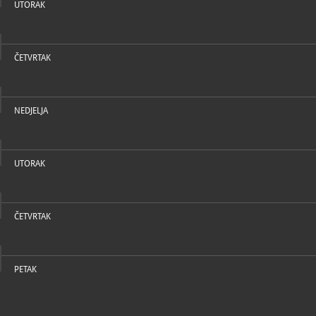
UTORAK
Uroda Kutlić
povijesna
Zbirka školske opreme
; voditelj: Jasmina Uroda Kutlić
povijesna
ČETVRTAK
Zbirka varia
; voditelj: Jasmina Uroda Kutlić
ostalo
NEDJELJA
UTORAK
ČETVRTAK
PETAK