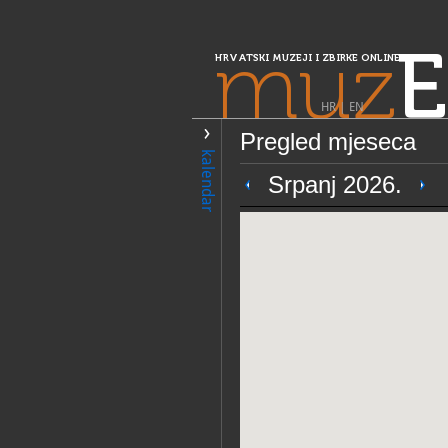
muz
E
HRVATSKI MUZEJI I ZBIRKE ONLINE
HR
|
EN
Pregled mjeseca
PRETRAŽIVANJE
kalendar
Središnja Hrvatska
Srpanj 2026.
Muzej Moslavin
OPĆI PODACI