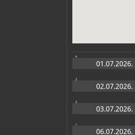
Muzej
4
01.07.2026.
3
02.07.2026.
Zbirke
3
03.07.2026.
ARHEOLOŠKI ODJEL
1
06.07.2026.