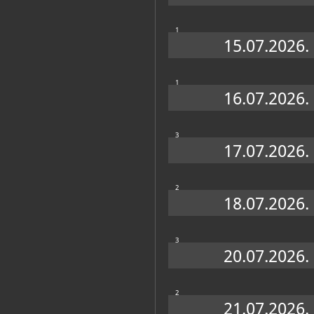
1
15.07.2026.
Personalni arhiv
(1)
1
16.07.2026.
KULTURNO-POVIJESNI ODJEL
3
17.07.2026.
Slavica
2
Moslavac
18.07.2026.
3
20.07.2026.
2
21.07.2026.