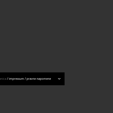
anica
/
impressum
/
pravne napomene