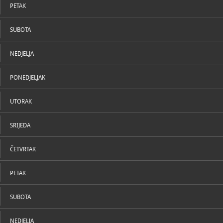
Njegova je poezija izraz svih pozitivnih htijenja,
PETAK
Likovna zbirka
književnih i političkih, koja su pokrenula napredne
umjetnička
ljude njegova vremena ("povratak" hrvatskom jeziku,
buđenje zanimanja za hrvatsku kulturu, domoljublje...).
SUBOTA
NEDJELJA
PONEDJELJAK
UTORAK
SRIJEDA
ČETVRTAK
PETAK
SUBOTA
NEDJELJA