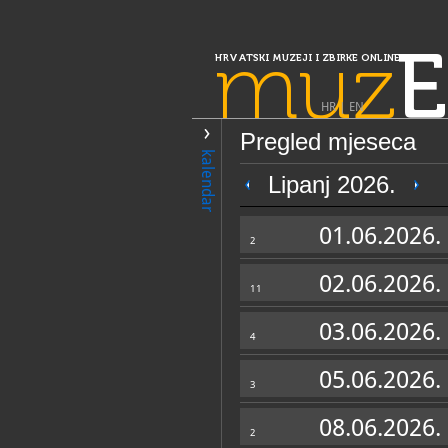
muz
E
HRVATSKI MUZEJI I ZBIRKE ONLINE
HR
|
EN
Pregled mjeseca
PRETRAŽIVANJE
kalendar
Slavonija, Ba
Lipanj 2026.
Muzej Petra Pre
01.06.2026.
2
02.06.2026.
11
03.06.2026.
4
05.06.2026.
3
OPĆI PODACI
08.06.2026.
2