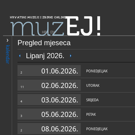
muz
EJ!
HRVATSKI MUZEJI I ZBIRKE ONLINE
HR
|
EN
Pregled mjeseca
PRETRAŽIVANJE
kalendar
Grad Zagreb
Lipanj 2026.
Muzej Prigorja
01.06.2026.
PONEDJELJAK
2
02.06.2026.
UTORAK
11
03.06.2026.
SRIJEDA
4
05.06.2026.
PETAK
3
OPĆI PODACI
STRUČNI 
08.06.2026.
PONEDJELJAK
2