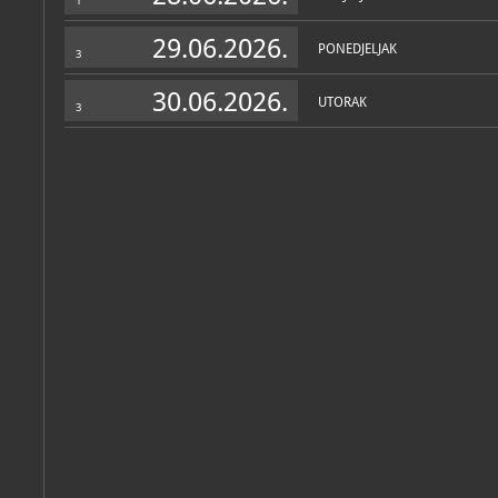
1
29.06.2026.
PONEDJELJAK
3
Katalog knjižnice
(202)
30.06.2026.
UTORAK
3
Antun Mateš: Poetske suptilnosti grada : Muzej Prigorja, 14. li
Sesvete, Muzej Prigorja, 2024
Fofić, Damir; Nenadić, Diana; Kolbas, Silvestar
Nikola Tanhofer: Zatamnjenje - odtamnjenje : Muzej Prigorja, v
Sesvete, Muzej Prigorja, 2024
Fofić, Damir
Od Sljemena do dna
Sesvete, Muzej Prigorja, 2024