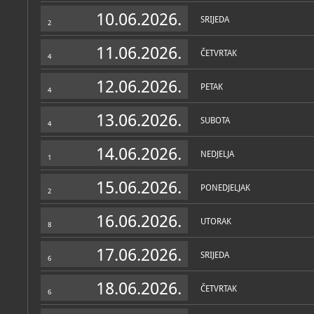
Muzej
10.06.2026.
SRIJEDA
2
O MUZEJU
Povijest Muzeja Prigorja 
11.06.2026.
ČETVRTAK
lokaliteta na brijegu Kuz
4
godine, što je potaknulo 
godine.
12.06.2026.
PETAK
4
Muzej je smješten u zgrad
podigli kanonici Zagreba
13.06.2026.
stoljeća.
SUBOTA
4
U pripremi je stalni postav
14.06.2026.
povijesni i etnografski pre
NEDJELJA
1
istočnog dijela Zagreba, 
15.06.2026.
Arheološka iskopavanja rim
PONEDJELJAK
2
višeslojnog lokaliteta Kuze
materijalne kulture - od
16.06.2026.
željeznoga i rimskoga dob
UTORAK
8
potvrđuju kontinuitet najs
Zbirke
na području grada Zagreb
predmeta pripada vojnoj g
17.06.2026.
SRIJEDA
u sjeverozapadnoj Hrvatsk
6
OSTALE ZBIRKE
MUZEJSKE ZBIRKE
raznih epoha potječu iz na
Arheološka zbirka
; 
kastruma i kaštela, a po f
arheološka
18.06.2026.
kućne uporabe.
ČETVRTAK
6
Etnografska zbirka
;
U Povijesnoj zbirci okuplj
etnografska