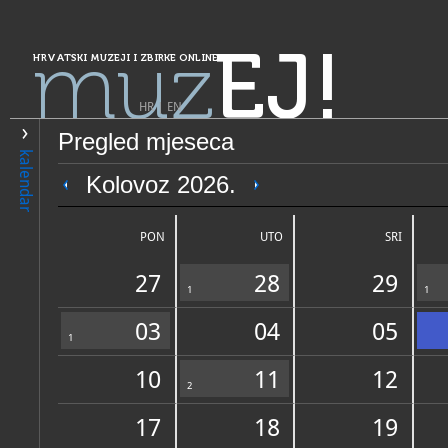
muz
EJ!
HRVATSKI MUZEJI I ZBIRKE ONLINE
HR
|
EN
Pregled mjeseca
PRETRAŽIVANJE
kalendar
Grad Zagreb
Kolovoz 2026.
Muzej Prigorja
PON
UTO
SRI
27
28
29
1
1
03
04
05
1
10
11
12
OPĆI PODACI
2
STRUČNI 
17
18
19