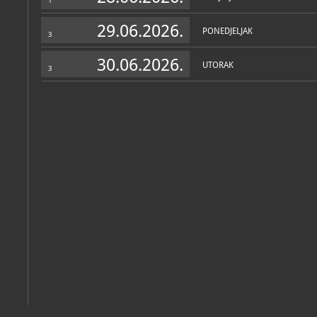
1
Jazvinama. Iz razdoblja 
vučedolskoj kulturi 2200. 
prostor Plata kod Radoboj
29.06.2026.
PONEDJELJAK
i Hajdinem zernu pripada
3
brončanog i starijeg želj
450.g.pr.n.e.) i rimskom p
30.06.2026.
obilježen je gradnjom žup
UTORAK
3
crkve sv. Jakova. Kronološ
istaknuti su ostaci rudarsk
polovice 20. stoljeća.
Postav muzeja sastoji se 
prošlosti Radoboja koji s
multimedije i tehnoloških 