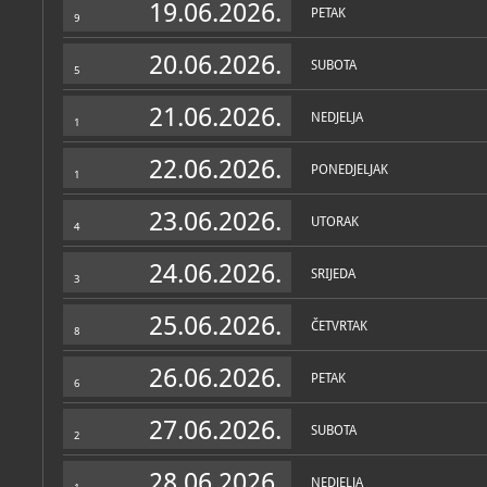
održivosti baštine radobo
19.06.2026.
Radoboju bilo je u 19. st
PETAK
9
Rudarska zbirka
značajnijih rudnih ležišta 
rudarska, tehnička
20.06.2026.
Geološku zbirku čine fosiln
SUBOTA
5
od 12 do 14 milijuna godin
listova, o ostalo su otisci 
plodova. Vegetacija je bil
21.06.2026.
NEDJELJA
dokazuju i mnogobrojni sač
1
Različite biljne vrste po
prevladavala vegetacija s
22.06.2026.
našem umjerenom podneb
PONEDJELJAK
1
vrsta bora, breze, hrasta, 
javora i sličnih, sačuvani 
23.06.2026.
karakterističnih za tropsk
UTORAK
4
Okamina listova vinove loz
poznati fosil ove vrste u E
24.06.2026.
SRIJEDA
3
Arheološku zbirku muzeja
ostaci ljudske prošlosti s
koji su prikupljani od prv
25.06.2026.
ČETVRTAK
do danas. Stalni postav ar
8
kao vremenska šetnja koja
najstarijih prapovjesnih
26.06.2026.
perioda do srednjeg i novo
PETAK
6
slučajnih nalaza, poput p
sjekira i nalaza iz istraži
pod tumulima u Podstenju 
27.06.2026.
SUBOTA
najnovijih istraživanja pro
2
datiraju u starije željezn
n.e. Od prapovijesnih nala
28.06.2026.
prikupljeni u Gornjoj Šem
NEDJELJA