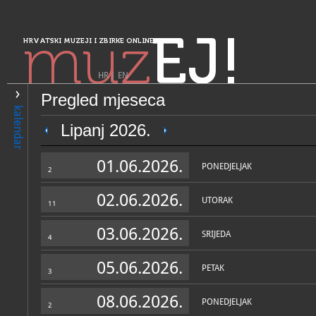
muz
EJ!
HRVATSKI MUZEJI I ZBIRKE ONLINE
HR
|
EN
Pregled mjeseca
PRETRAŽIVANJE
kalendar
Sjeverozapadna Hrvatska
Lipanj 2026.
Muzej Radboa
01.06.2026.
PONEDJELJAK
2
02.06.2026.
UTORAK
11
03.06.2026.
SRIJEDA
4
05.06.2026.
PETAK
3
OPĆI PODACI
STRUČNI 
08.06.2026.
PONEDJELJAK
2