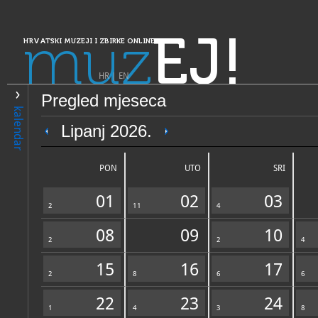
muz
EJ!
HRVATSKI MUZEJI I ZBIRKE ONLINE
HR
|
EN
Pregled mjeseca
PRETRAŽIVANJE
kalendar
Dalmacija
Lipanj 2026.
Muzej Sinjske alke
PON
UTO
SRI
01
02
03
2
11
4
08
09
10
2
2
4
15
16
17
2
OPĆI PODACI
8
6
STRUČNI 
6
22
23
24
1
4
3
8