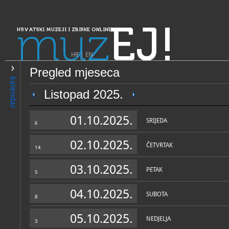
muz
EJ!
HRVATSKI MUZEJI I ZBIRKE ONLINE
HR
|
EN
Pregled mjeseca
PRETRAŽIVANJE
kalendar
Dalmacija
Listopad 2025.
Muzej Sinjske alke
01.10.2025.
SRIJEDA
6
02.10.2025.
ČETVRTAK
14
03.10.2025.
PETAK
5
04.10.2025.
SUBOTA
8
OPĆI PODACI
STRUČNI 
05.10.2025.
NEDJELJA
3