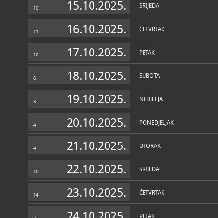
razradili muzeolog Ivo Ma
15.10.2025.
SRIJEDA
Dropulić 1987. godine ima
10
Kvartira. Dvori i Muzej k
arhitektonskom projektu
16.10.2025.
arhitektonskog fakulteta S
ČETVRTAK
11
projektanta Ante Kuzmani
arhitektonskom natječaju 
provelo Viteško alkarsko 
17.10.2025.
PETAK
postava Muzeja Sinjske al
10
Alkarskih dvora u muzejsko
Belamarić i Ante Miloševi
18.10.2025.
Jelavić-Mitrović.
SUBOTA
6
Oblikovanjem Alkarskih d
19.10.2025.
konačno su se stekli uvjeti
NEDJELJA
3
dobije svoj reprezentativn
tijekom čitave godine bit
20.10.2025.
namjernicima, ekskurzijam
PONEDJELJAK
4
Sinjanima. Tako je u ozračj
postojanja, Viteško alkar
starih alkarskih odora i
21.10.2025.
UTORAK
primjerenim krovom i u 
4
ambijentu.
22.10.2025.
SRIJEDA
10
23.10.2025.
ČETVRTAK
14
24.10.2025.
PETAK