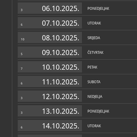
Muzej
06.10.2025.
PONEDJELJAK
3
O MUZEJU
Počeci Muzeja Sinjske alke
07.10.2025.
UTORAK
unatrag kada su se javile
6
prostoru, koji bi služio za
alkarskog društva koje jo
08.10.2025.
SRIJEDA
10
U vremenu nakon Drugog s
odore, oružje i oprema bi
09.10.2025.
smješteni u Muzeju Cetinsk
ČETVRTAK
5
1990-tih, bili izloženi ka
Viteškog alkarskog društv
10.10.2025.
Tripala, vojvode s početk
PETAK
7
je zatim, otkupom od nas
dijelom došla u vlasništvo
Još u 1980-tima Viteško a
11.10.2025.
SUBOTA
vlasništvo dijela Kvartira
6
18. i 19. stoljeća.
12.10.2025.
NEDJELJA
Početkom 21. stoljeća, od
3
vlasništvo cijeli blok Kvar
Zbirke
ostvarivati starija zamis
13.10.2025.
prikladnijem od dotadašn
PONEDJELJAK
3
OSTALE ZBIRKE
MUZEJSKE ZBIRKE
kući "ispod Crkve", to jest
Etnografska zbirka
;
etnografska, povije
14.10.2025.
Važan korak u ostvarenju 
UTORAK
6
Prostorni program i cjelo
postava Alkarskog muzeja 