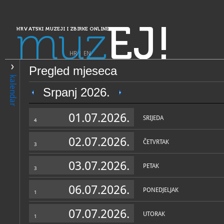
muz
EJ!
HRVATSKI MUZEJI I ZBIRKE ONLINE
HR
|
EN
Pregled mjeseca
PRETRAŽIVANJE
kalendar
Dalmacija
Srpanj 2026.
Muzej Sinjske alke
01.07.2026.
SRIJEDA
4
02.07.2026.
ČETVRTAK
3
03.07.2026.
PETAK
3
06.07.2026.
PONEDJELJAK
1
OPĆI PODACI
STRUČNI 
07.07.2026.
UTORAK
1