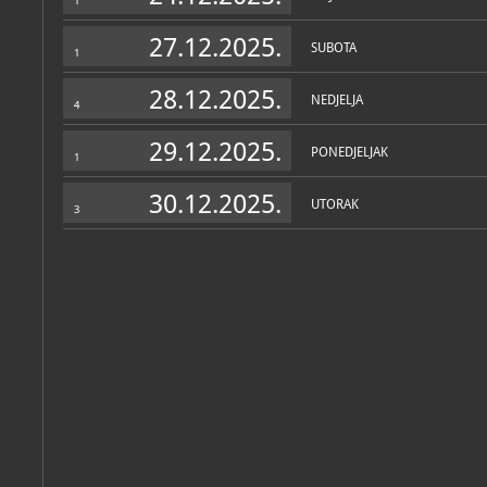
1
Zbirka narodnih nošnji ze
27.12.2025.
voditelj: Katarina Dimšić
SUBOTA
1
etnografska
Personalni arhiv
(7)
Zbirka predmeta uz običaje
28.12.2025.
NEDJELJA
voditelj: Katarina Dimšić
4
etnografska
29.12.2025.
Zbirka predmeta za izradu
PONEDJELJAK
1
tekstila
; voditelj: Tü
etnografska
30.12.2025.
UTORAK
Zbirka tikvičarstva
; 
3
etnografska
Zbirka tradicijskih glazbal
Živić
etnografska
Radmila
Zvonko
Mirko
Biondić
Bojčić
Bulat
Zbirka tradicijskih obrta i 
Šipoš Živić
etnografska
Zbirka tradicijskih oglavl
Katalog knjižnice
(200)
voditelj: Tünde Šipoš Živić
etnografska
Osječki zbornik
Zbirka tradicijskih vuneni
Sv. 39 (2023.)
voditelj: Katarina Dimšić
Osijek, Muzej Slavonije, 2024
etnografska