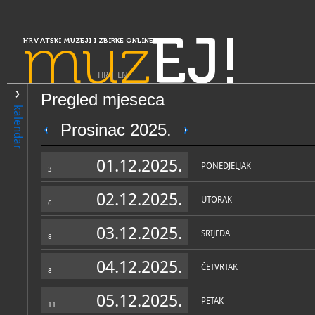
muz
EJ!
HRVATSKI MUZEJI I ZBIRKE ONLINE
HR
|
EN
Pregled mjeseca
PRETRAŽIVANJE
kalendar
Slavonija, Baranja i Srijem
Prosinac 2025.
Muzej Slavonije
01.12.2025.
PONEDJELJAK
3
02.12.2025.
UTORAK
6
03.12.2025.
SRIJEDA
8
04.12.2025.
ČETVRTAK
8
OPĆI PODACI
STRUČNI 
05.12.2025.
PETAK
11