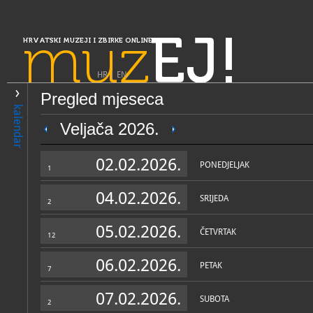
muz
EJ!
HRVATSKI MUZEJI I ZBIRKE ONLINE
HR
|
EN
Pregled mjeseca
PRETRAŽIVANJE
kalendar
Slavonija, Baranja i Srijem
Veljača 2026.
Muzej Slavonije
02.02.2026.
PONEDJELJAK
1
04.02.2026.
SRIJEDA
2
05.02.2026.
ČETVRTAK
12
06.02.2026.
PETAK
7
OPĆI PODACI
STRUČNI 
07.02.2026.
SUBOTA
2