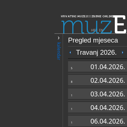
muz
E
HRVATSKI MUZEJI I ZBIRKE ONLINE
HR
|
EN
Pregled mjeseca
PRETRAŽIVANJE
kalendar
Dalmacija
Travanj 2026.
Muzej Staroga 
01.04.2026.
5
02.04.2026.
8
03.04.2026.
1
04.04.2026.
1
OPĆI PODACI
06.04.2026.
1