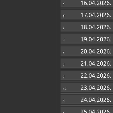
16.04.2026.
9
17.04.2026.
8
18.04.2026.
6
19.04.2026.
1
20.04.2026.
6
21.04.2026.
7
Muzej u fondovima MDC-a
22.04.2026.
Plakatoteka
(1)
7
23.04.2026.
15
24.04.2026.
9
25.04.2026.