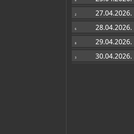
8
27.04.2026.
2
Katalog knjižnice
(63)
28.04.2026.
6
Ryle, Jadranka [prevoditelj]
Magda Dulčić: Otok žena : Muzej S
29.04.2026.
8
Stari Grad, Muzej Staroga Grada, 2024
30.04.2026.
Neli Ružić: Tempus fugit : Muzej S
3
Stari Grad, Muzej Staroga Grada, 2024
Rukoveti grafika, stihova i proze
Stari Grad, Muzej Staroga Grada, 2024