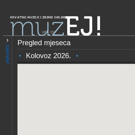
muz
EJ!
HRVATSKI MUZEJI I ZBIRKE ONLINE
HR
|
EN
Pregled mjeseca
PRETRAŽIVANJE
kalendar
Grad Zagreb
Kolovoz 2026.
Muzej suvremene umjetnost
OPĆI PODACI
STRUČNI 