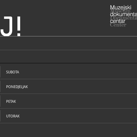
J!
e umjetnosti
ADRESA
Avenija Du
Grad Zagre
SUBOTA
RADNO VRIJE
utorak - pet
subota i ned
PONEDJELJAK
Praznici: z
01/60
T
PETAK
01/60
F
msu@m
E
http:
W
UTORAK
STRUČNI DJELATNICI
STRUČN