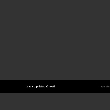
U katal
Izjava o pristupačnosti
mapa str