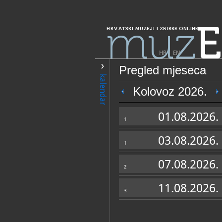
muz
E
HRVATSKI MUZEJI I ZBIRKE ONLINE
HR
|
EN
Pregled mjeseca
PRETRAŽIVANJE
kalendar
Grad Zagreb
Kolovoz 2026.
Muzej suvremen
01.08.2026.
1
03.08.2026.
1
07.08.2026.
2
11.08.2026.
3
OPĆI PODACI