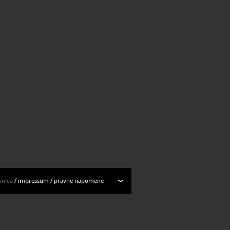
ogu muzejskih predmeta
anica
/
impressum
/
pravne napomene