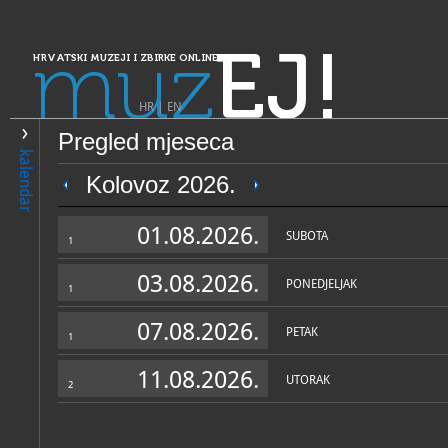
muz
EJ!
HRVATSKI MUZEJI I ZBIRKE ONLINE
HR
|
EN
Pregled mjeseca
PRETRAŽIVANJE
kalendar
Dalmacija
Kolovoz 2026.
Muzej triljskog kraja
01.08.2026.
SUBOTA
1
03.08.2026.
PONEDJELJAK
1
07.08.2026.
PETAK
1
11.08.2026.
UTORAK
2
OPĆI PODACI
STRUČNI 