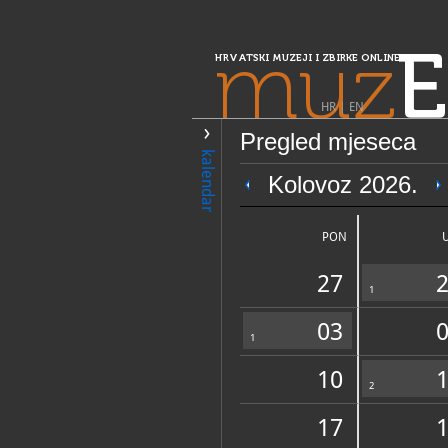
muz
E
HRVATSKI MUZEJI I ZBIRKE ONLINE
HR
|
EN
Pregled mjeseca
PRETRAŽIVANJE
kalendar
Središnja Hrvatska
Kolovoz 2026.
Muzej Turopolj
PON
27
1
03
1
10
OPĆI PODACI
2
17