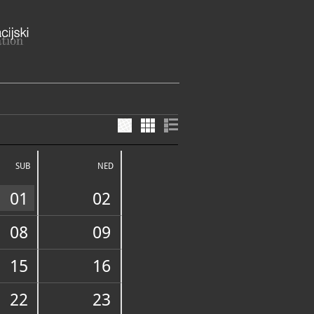
Tomislava 1, 10410 Velika Gorica
županija
SUB
NED
na zbirka Vukomeričkih Gorica,
o
01
02
arsko
a Šćitarjevo, Šćitarjevo
a Gorica
08
09
Modić Bedeković, Duga ul. 28
ja Lomnica
ME
tak 9 - 17:30 h
15
16
jelja 10 - 13 h
E SLUŽBE I USLUGE
dić Bedeković:
22
23
ak 9 - 15 h
jelja: 10 - 13 h