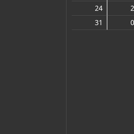
Muzej
24
31
Zbirke
OSTALE ZBIRKE