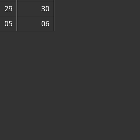
29
30
21-325
25-077
turopolja@muzej-turopolja.hr
://www.muzej-turopolja.hr/
05
06