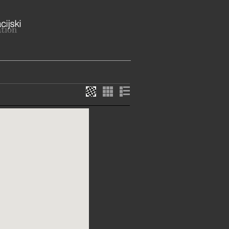
ke Hrvatske 10, 10000 Zagreb
b
ija - Ilica 163a, 10000 Zagreb
ME
a otvorena je za posjetitelje od
etka od 12 do 20 sati, te subotom
 sati.
82-111
28-088
uo.hr, uprava@muo.hr
://www.muo.hr/
E SLUŽBE I USLUGE