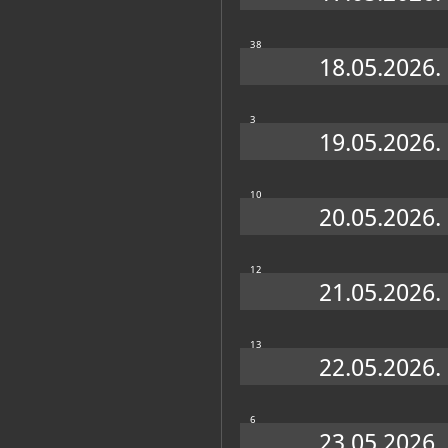
Zagreb, Muzej za umjetnost i obrt, s.a.
38
Nekić, Dunja; Alujević, Darija
18.05.2026.
Jedna za sve - sve za jednu: Klub 
Zagreb, Muzej za umjetnost i obrt, 2024
3
19.05.2026.
10
20.05.2026.
12
21.05.2026.
13
22.05.2026.
PEDAGOŠKI ODJEL
6
23.05.2026.