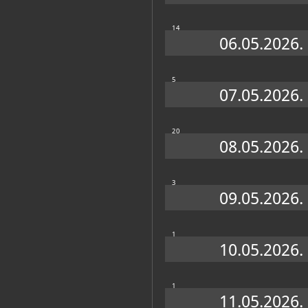
ODJEL RESTAURATORSKIH RADIONICA
14
ODJEL ZA PRODUKCIJU IZLOŽBI I ODRŽAVANJ
06.05.2026.
ODJEL ZAJEDNIČKIH POSLOVA
ODJEL ZBIRKI
5
07.05.2026.
20
08.05.2026.
3
Muzej u fondovima MDC-a
09.05.2026.
Plakatoteka
(247)
1
10.05.2026.
1
11.05.2026.