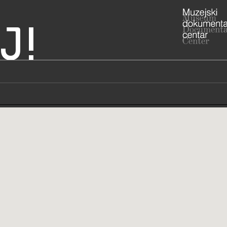
J!
ost i obrt
ADRESA
Trg Republi
Grad Zagre
ADRESA
- MUO Galer
RADNO VRIJE
MUO Galerij
utorka do p
od 10 do 14
01/48
T
01/48
F
muo@m
E
https
W
STRUČNI DJELATNICI
STRUČN