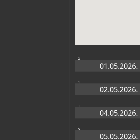
Muzej
2
01.05.2026.
1
02.05.2026.
Zbirke
1
04.05.2026.
ODJEL DOKUMENTACIJE
ODJEL KNJIŽNICE
5
ODJEL POSLOVA ZA VEZE S JAVNOŠĆU I
05.05.2026.
MARKETING