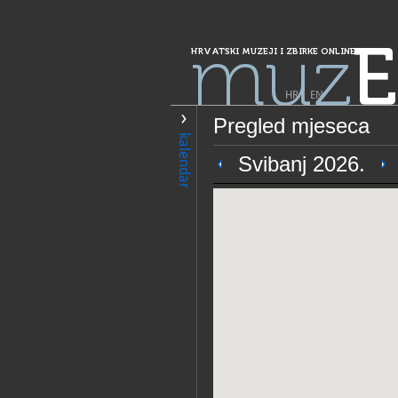
muz
E
HRVATSKI MUZEJI I ZBIRKE ONLINE
HR
|
EN
Pregled mjeseca
PRETRAŽIVANJE
kalendar
Grad Zagreb
Svibanj 2026.
Muzej za umjetn
OPĆI PODACI