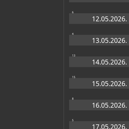
6
12.05.2026.
Personalni arhiv
(11)
4
13.05.2026.
13
14.05.2026.
Vesna
Jelen
15
Barbić
Ivoš
15.05.2026.
8
Katalog knjižnice
(448)
16.05.2026.
Muzejska radionica za djecu
Zagreb, Muzej za umjetnost i obrt, s.a.
5
17.05.2026.
Zbirka Anke Gvozdanović