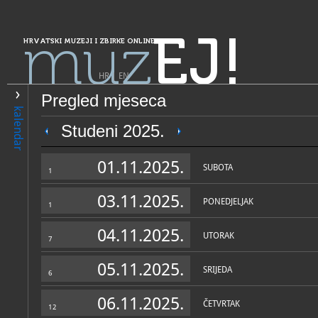
muz
EJ!
HRVATSKI MUZEJI I ZBIRKE ONLINE
HR
|
EN
Pregled mjeseca
PRETRAŽIVANJE
kalendar
Grad Zagreb
Studeni 2025.
Muzej za umjetnost i obrt
01.11.2025.
SUBOTA
1
03.11.2025.
PONEDJELJAK
1
04.11.2025.
UTORAK
7
05.11.2025.
SRIJEDA
6
OPĆI PODACI
STRUČNI 
06.11.2025.
ČETVRTAK
12