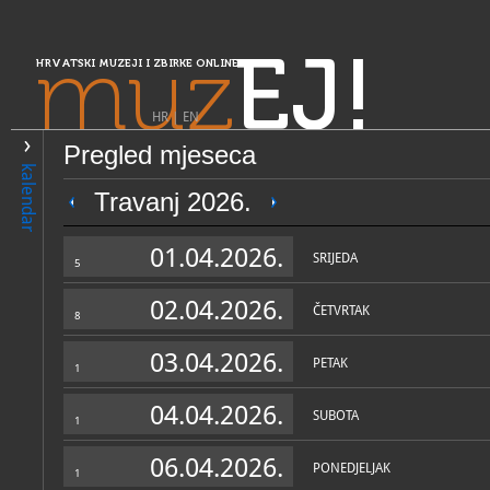
muz
EJ!
HRVATSKI MUZEJI I ZBIRKE ONLINE
HR
|
EN
Pregled mjeseca
PRETRAŽIVANJE
kalendar
Središnja Hrvatska
Travanj 2026.
Muzeji grada Karlovca
01.04.2026.
SRIJEDA
5
02.04.2026.
ČETVRTAK
8
03.04.2026.
PETAK
1
04.04.2026.
SUBOTA
1
OPĆI PODACI
STRUČNI 
06.04.2026.
PONEDJELJAK
1