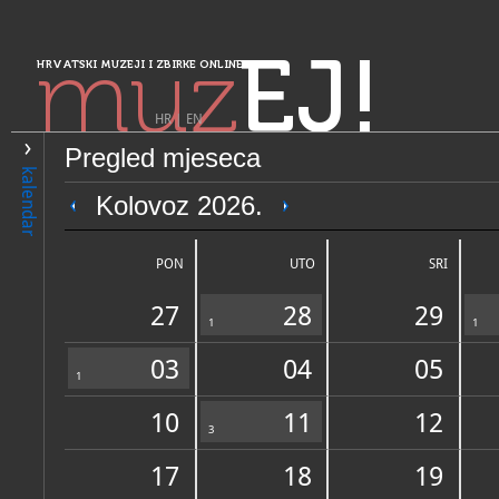
muz
EJ!
HRVATSKI MUZEJI I ZBIRKE ONLINE
HR
|
EN
Pregled mjeseca
PRETRAŽIVANJE
kalendar
Sjeverozapadna Hrvatska
Kolovoz 2026.
Muzeji Hrvatskog zagorja - 
Tabor
PON
UTO
SRI
27
28
29
1
1
03
04
05
1
10
11
12
OPĆI PODACI
3
STRUČNI 
17
18
19