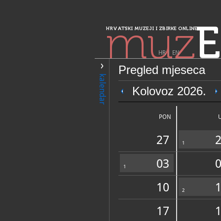
muz
E
HRVATSKI MUZEJI I ZBIRKE ONLINE
HR
|
EN
Pregled mjeseca
PRETRAŽIVANJE
kalendar
Sjeverozapadna 
Kolovoz 2026.
Muzeji Hrvatsko
Tabor
PON
27
1
03
1
10
OPĆI PODACI
2
17