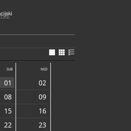
ki 1, 49216 Desinić
agorska županija
SUB
NED
ME
nog 2024. do 28. veljače 2025.
 muzej je zatvoren za posjetitelje
01
02
jelja: 9 – 16 sati (zadnji ulaz u
30 sati)
08
09
a do 31. ožujka. 2025.
 muzej je zatvoren za posjetitelje
jelja: 9 – 17 sati (zadnji ulaz u
30 sati)
15
16
E SLUŽBE I USLUGE
ja do 31. listopada. 2025.
 muzej je zatvoren za posjetitelje
22
23
ak: 9 – 17 sati (zadnji ulaz u
30 sati)