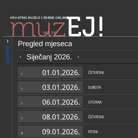
muz
EJ!
HRVATSKI MUZEJI I ZBIRKE ONLINE
HR
|
EN
Pregled mjeseca
PRETRAŽIVANJE
kalendar
Sjeverozapadna Hrvatska
Siječanj 2026.
Muzeji Hrvatskog zagorja -
01.01.2026.
seljačkih buna
ČETVRTAK
1
03.01.2026.
SUBOTA
1
06.01.2026.
UTORAK
1
08.01.2026.
ČETVRTAK
1
OPĆI PODACI
STRUČNI 
09.01.2026.
PETAK
4