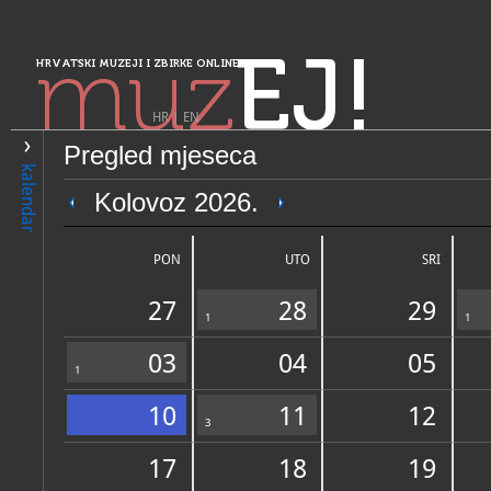
muz
EJ!
HRVATSKI MUZEJI I ZBIRKE ONLINE
HR
|
EN
Pregled mjeseca
PRETRAŽIVANJE
kalendar
Sjeverozapadna Hrvatska
Kolovoz 2026.
Muzeji Hrvatskog zagorja -
seljačkih buna
PON
UTO
SRI
27
28
29
1
1
03
04
05
1
10
11
12
OPĆI PODACI
3
STRUČNI 
17
18
19