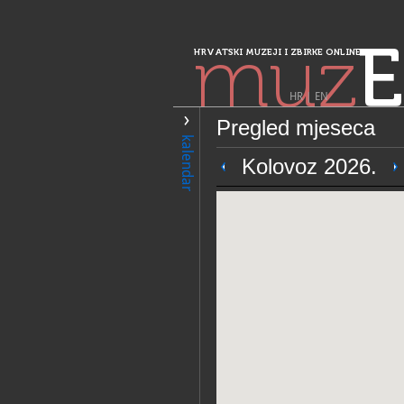
muz
E
HRVATSKI MUZEJI I ZBIRKE ONLINE
HR
|
EN
Pregled mjeseca
PRETRAŽIVANJE
kalendar
Sjeverozapadna 
Kolovoz 2026.
Muzeji Hrvatsko
seljačkih buna
OPĆI PODACI