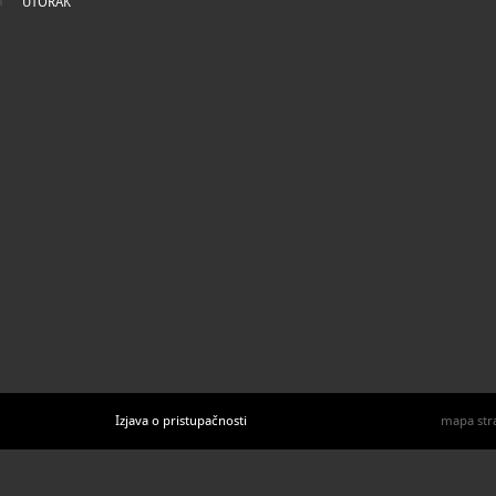
UTORAK
Izjava o pristupačnosti
mapa str