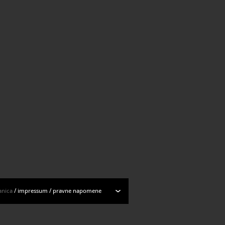
anica
/
impressum
/
pravne napomene