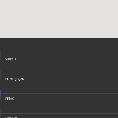
U katal
SUBOTA
PONEDJELJAK
PETAK