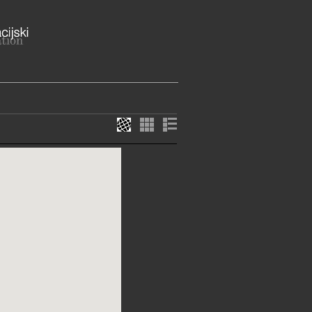
49245 Gornja Stubica
agorska županija
ME
i zatvoren za posjetitelje od 1.
. do lipnja 2026. godine zbog
 energetske obnove
7-880, 587-889, 587-890
87-885
hz.hr
://msb.mhz.hr/
w.mhz.hr/hr/o-muzejima/muzeji-
E SLUŽBE I USLUGE