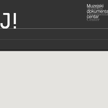
J!
Hrvatska
g zagorja - Muzej
ADRESA
Samci 64, 
Krapinsko-z
RADNO VRIJE
Muzej će bit
ožujka 2024
cjelovite i
049/58
T
049/5
F
msb@m
E
https
W
https://ww
u-sasta...
STRUČNI DJELATNICI
STRUČN