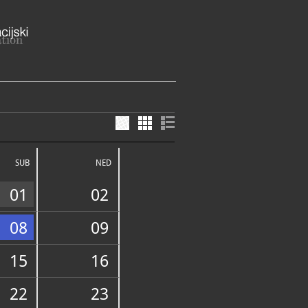
Broza 19, 49295 Kumrovec
agorska županija
SUB
NED
ME
024. do 29. 2. 2025.:
djelja: 9:00 — 16:00
01
02
om — zatvoreno
25. do 31. 3. 2025.:
08
09
djelja: 9:00 — 17:00
om — zatvoreno
25. do 31. 10. 2025.:
15
16
etak: 9:00 — 17:00
E SLUŽBE I USLUGE
elja: 10:00 — 18:00
om — zatvoreno
22
23