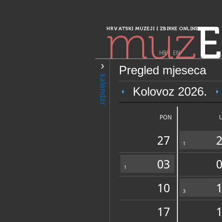
muz
E
HRVATSKI MUZEJI I ZBIRKE ONLINE
HR
|
EN
Pregled mjeseca
PRETRAŽIVANJE
kalendar
Sjeverozapadna 
Kolovoz 2026.
Muzeji Hrvatsko
selo" Kumrovec
PON
27
1
03
1
10
OPĆI PODACI
3
17