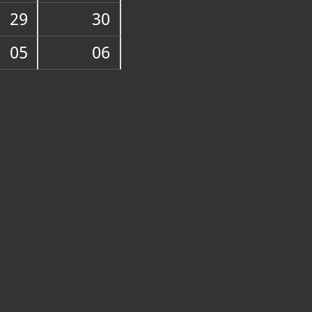
25-835
29
30
hz.hr
://www.mss.mhz.hr/
w.mhz.hr/hr/o-muzejima/muzeji-
05
06