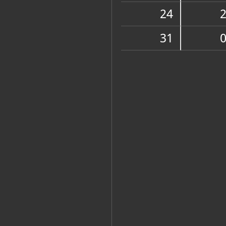
Muzej
24
31
Zbirke
ETNOGRAFSKI ODJEL