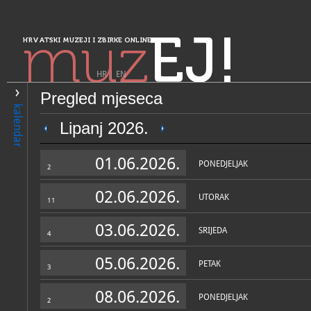
muz
EJ!
HRVATSKI MUZEJI I ZBIRKE ONLINE
HR
|
EN
Pregled mjeseca
PRETRAŽIVANJE
kalendar
Sjeverozapadna Hrvatska
Lipanj 2026.
Muzeji Hrvatskog zagorja - 
01.06.2026.
selo" Kumrovec
PONEDJELJAK
2
02.06.2026.
UTORAK
11
03.06.2026.
SRIJEDA
4
05.06.2026.
PETAK
3
OPĆI PODACI
STRUČNI 
08.06.2026.
PONEDJELJAK
2