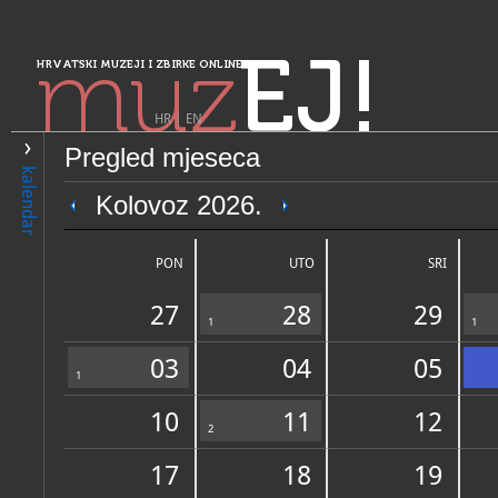
muz
EJ!
HRVATSKI MUZEJI I ZBIRKE ONLINE
HR
|
EN
Pregled mjeseca
PRETRAŽIVANJE
kalendar
Sjeverozapadna Hrvatska
Kolovoz 2026.
Muzeji Hrvatskog zagorja - 
selo" Kumrovec
PON
UTO
SRI
27
28
29
1
1
03
04
05
1
10
11
12
OPĆI PODACI
2
STRUČNI 
17
18
19